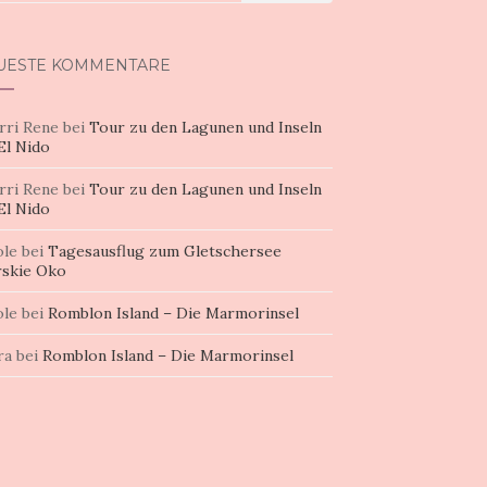
h:
UESTE KOMMENTARE
rri Rene
bei
Tour zu den Lagunen und Inseln
El Nido
rri Rene
bei
Tour zu den Lagunen und Inseln
El Nido
ole
bei
Tagesausflug zum Gletschersee
skie Oko
ole
bei
Romblon Island – Die Marmorinsel
ra
bei
Romblon Island – Die Marmorinsel