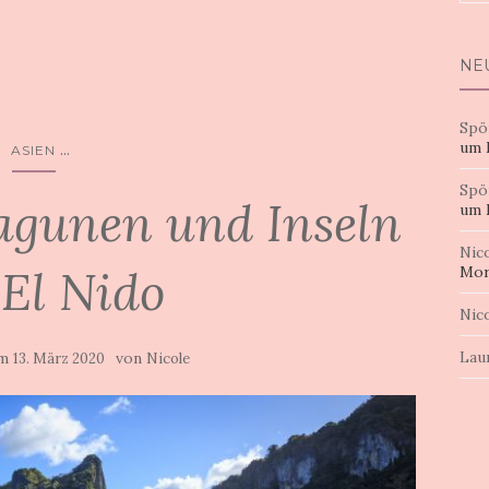
nac
NE
Spö
um 
...
ASIEN
Spö
agunen und Inseln
um 
Nic
El Nido
Mor
Nic
Lau
am
von
13. März 2020
Nicole