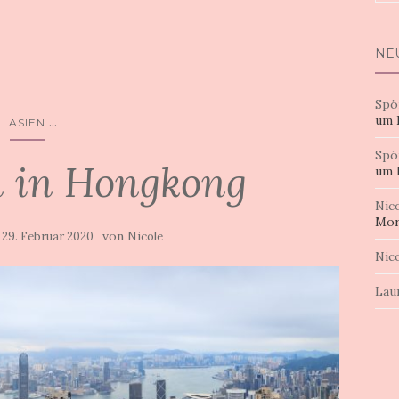
nac
NE
Spö
um 
...
ASIEN
Spö
n in Hongkong
um 
Nic
Mor
m
von
29. Februar 2020
Nicole
Nic
Lau