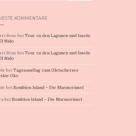
h:
UESTE KOMMENTARE
rri Rene
bei
Tour zu den Lagunen und Inseln
El Nido
rri Rene
bei
Tour zu den Lagunen und Inseln
El Nido
ole
bei
Tagesausflug zum Gletschersee
skie Oko
ole
bei
Romblon Island – Die Marmorinsel
ra
bei
Romblon Island – Die Marmorinsel