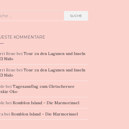
he
SUCHE
h:
UESTE KOMMENTARE
rri Rene
bei
Tour zu den Lagunen und Inseln
El Nido
rri Rene
bei
Tour zu den Lagunen und Inseln
El Nido
ole
bei
Tagesausflug zum Gletschersee
skie Oko
ole
bei
Romblon Island – Die Marmorinsel
ra
bei
Romblon Island – Die Marmorinsel