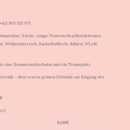
 +421 903 533 971
chmaschine, Küche, einige Feuerstellen,Mobilehomes
t, Wellnessbereich, Basketballkorb, Billard, WLAN,
eld, eine Sommerachterbahn und ein Tennisplatz
Poľovník – dem ersten grünen Gebäude am Eingang des
)!
er
)
3,50€