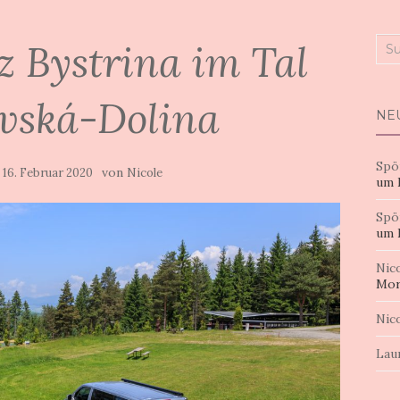
 Bystrina im Tal
Suc
nac
vská-Dolina
NE
Spö
m
von
16. Februar 2020
Nicole
um 
Spö
um 
Nic
Mor
Nic
Lau