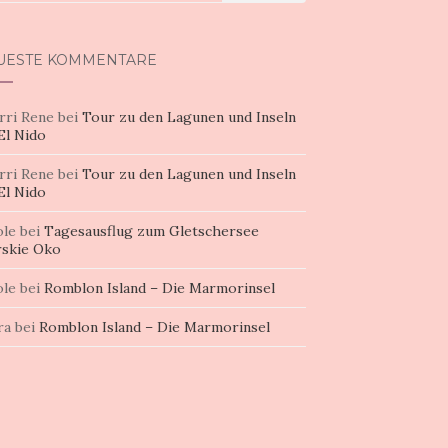
h:
UESTE KOMMENTARE
rri Rene
bei
Tour zu den Lagunen und Inseln
El Nido
rri Rene
bei
Tour zu den Lagunen und Inseln
El Nido
ole
bei
Tagesausflug zum Gletschersee
skie Oko
ole
bei
Romblon Island – Die Marmorinsel
ra
bei
Romblon Island – Die Marmorinsel