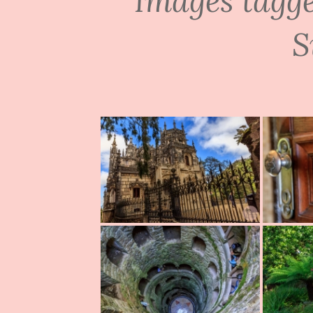
Images tagge
S