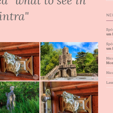
d "what to see in
nac
intra"
NE
Spö
um 
Spö
um 
Nic
Mor
Nic
Lau