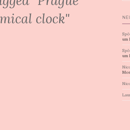
agged "Prague
nac
mical clock"
NE
Spö
um 
Spö
um 
Nic
Mor
Nic
Lau