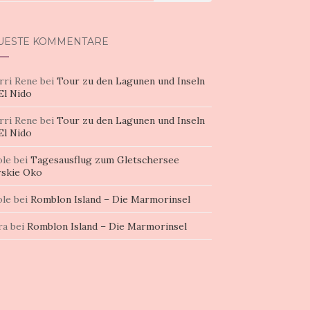
h:
UESTE KOMMENTARE
rri Rene
bei
Tour zu den Lagunen und Inseln
El Nido
rri Rene
bei
Tour zu den Lagunen und Inseln
El Nido
ole
bei
Tagesausflug zum Gletschersee
skie Oko
ole
bei
Romblon Island – Die Marmorinsel
ra
bei
Romblon Island – Die Marmorinsel