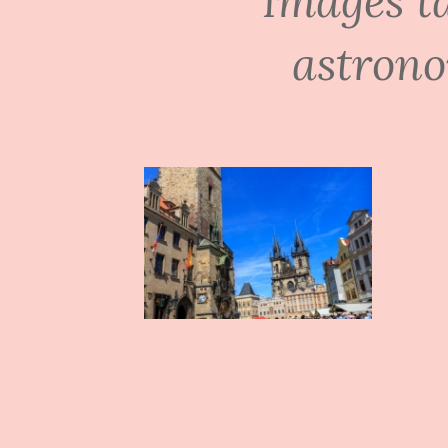
Images t
astrono