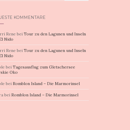
h:
UESTE KOMMENTARE
rri Rene
bei
Tour zu den Lagunen und Inseln
El Nido
rri Rene
bei
Tour zu den Lagunen und Inseln
El Nido
ole
bei
Tagesausflug zum Gletschersee
skie Oko
ole
bei
Romblon Island – Die Marmorinsel
ra
bei
Romblon Island – Die Marmorinsel