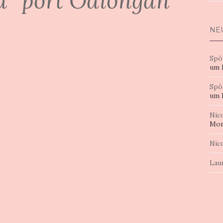
d "port Odiongan"
nac
NE
Spö
um 
Spö
um 
Nic
Mor
Nic
Lau