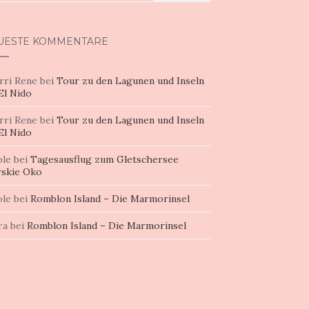
h:
UESTE KOMMENTARE
rri Rene
bei
Tour zu den Lagunen und Inseln
El Nido
rri Rene
bei
Tour zu den Lagunen und Inseln
El Nido
ole
bei
Tagesausflug zum Gletschersee
skie Oko
ole
bei
Romblon Island – Die Marmorinsel
ra
bei
Romblon Island – Die Marmorinsel