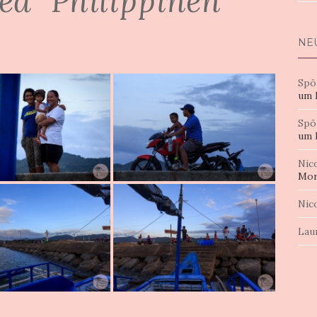
ed "Philippinen"
nac
NE
Spö
um 
Spö
um 
Nic
Mor
Nic
Lau