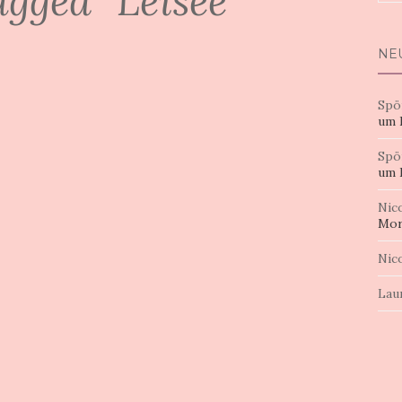
agged "Leisee"
nac
NE
Spö
um 
Spö
um 
Nic
Mor
Nic
Lau