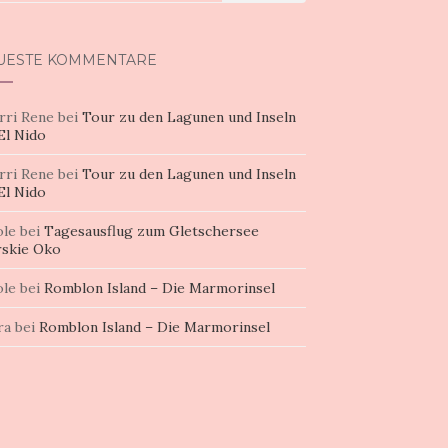
h:
UESTE KOMMENTARE
rri Rene
bei
Tour zu den Lagunen und Inseln
El Nido
rri Rene
bei
Tour zu den Lagunen und Inseln
El Nido
ole
bei
Tagesausflug zum Gletschersee
skie Oko
ole
bei
Romblon Island – Die Marmorinsel
ra
bei
Romblon Island – Die Marmorinsel