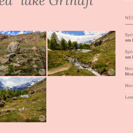
ed "lake Grindji"
nac
NE
Spö
um 
Spö
um 
Nic
Mor
Nic
Lau