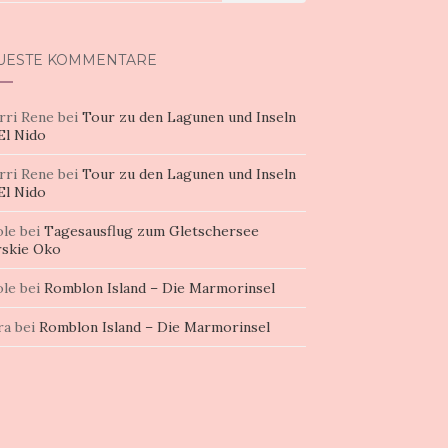
h:
UESTE KOMMENTARE
rri Rene
bei
Tour zu den Lagunen und Inseln
El Nido
rri Rene
bei
Tour zu den Lagunen und Inseln
El Nido
ole
bei
Tagesausflug zum Gletschersee
skie Oko
ole
bei
Romblon Island – Die Marmorinsel
ra
bei
Romblon Island – Die Marmorinsel