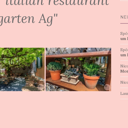
"italian restaurant
nac
arten Ag"
NE
Spö
um 
Spö
um 
Nic
Mor
Nic
Lau