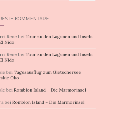
h:
UESTE KOMMENTARE
rri Rene
bei
Tour zu den Lagunen und Inseln
El Nido
rri Rene
bei
Tour zu den Lagunen und Inseln
El Nido
ole
bei
Tagesausflug zum Gletschersee
skie Oko
ole
bei
Romblon Island – Die Marmorinsel
ra
bei
Romblon Island – Die Marmorinsel