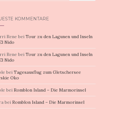
h:
UESTE KOMMENTARE
rri Rene
bei
Tour zu den Lagunen und Inseln
El Nido
rri Rene
bei
Tour zu den Lagunen und Inseln
El Nido
ole
bei
Tagesausflug zum Gletschersee
skie Oko
ole
bei
Romblon Island – Die Marmorinsel
ra
bei
Romblon Island – Die Marmorinsel