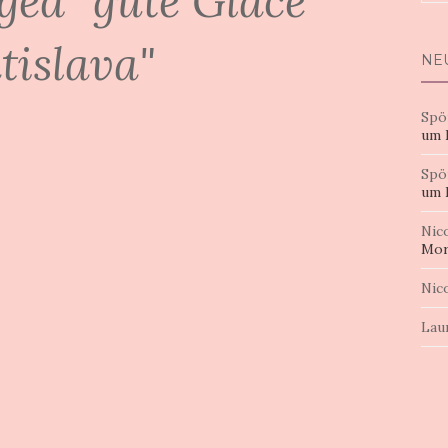
ged "gute Glacé
nac
tislava"
NE
Spö
um 
Spö
um 
Nic
Mor
Nic
Lau