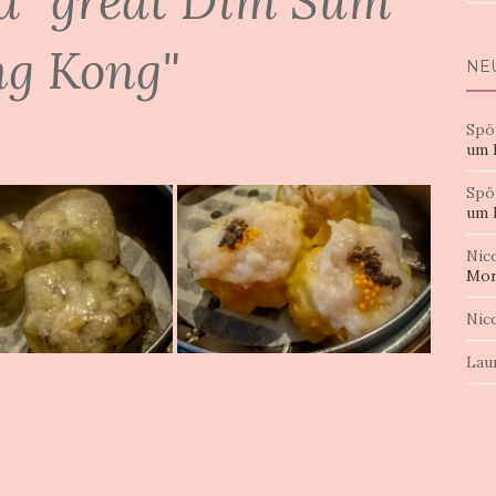
d "great Dim Sum
nac
g Kong"
NE
Spö
um 
Spö
um 
Nic
Mor
Nic
Lau