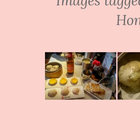
Images tagge
Hon