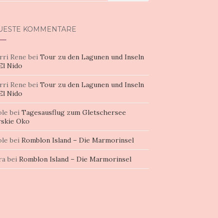
h:
UESTE KOMMENTARE
rri Rene
bei
Tour zu den Lagunen und Inseln
El Nido
rri Rene
bei
Tour zu den Lagunen und Inseln
El Nido
ole
bei
Tagesausflug zum Gletschersee
skie Oko
ole
bei
Romblon Island – Die Marmorinsel
ra
bei
Romblon Island – Die Marmorinsel