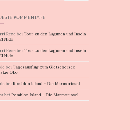
h:
UESTE KOMMENTARE
rri Rene
bei
Tour zu den Lagunen und Inseln
El Nido
rri Rene
bei
Tour zu den Lagunen und Inseln
El Nido
ole
bei
Tagesausflug zum Gletschersee
skie Oko
ole
bei
Romblon Island – Die Marmorinsel
ra
bei
Romblon Island – Die Marmorinsel