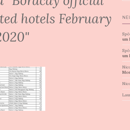
 "Boracay official
nac
ited hotels February
NE
2020"
Spö
um 
Spö
um 
Nic
Mor
Nic
Lau