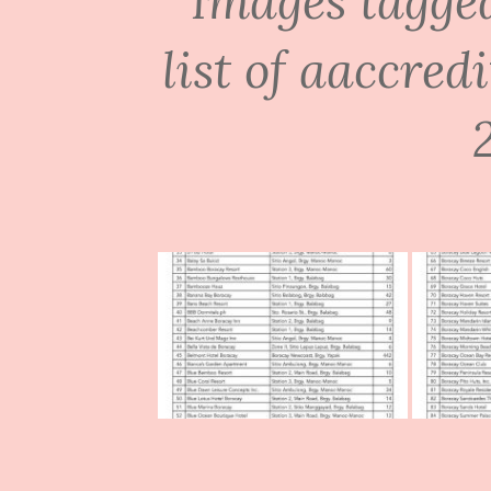
Images tagged
list of aaccred