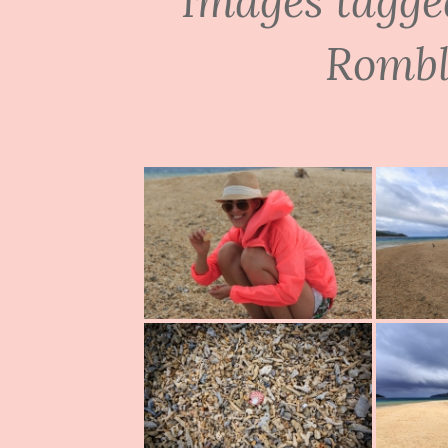
Images tagge
Rombl