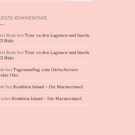
h:
UESTE KOMMENTARE
rri Rene
bei
Tour zu den Lagunen und Inseln
El Nido
rri Rene
bei
Tour zu den Lagunen und Inseln
El Nido
ole
bei
Tagesausflug zum Gletschersee
skie Oko
ole
bei
Romblon Island – Die Marmorinsel
ra
bei
Romblon Island – Die Marmorinsel