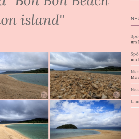
d "Bon Bon Beach
nac
on island"
NE
Spö
um 
Spö
um 
Nic
Mor
Nic
Lau